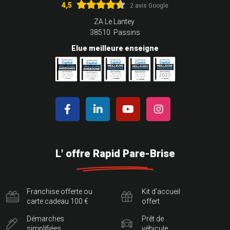
4,5
2 avis Google
ZA Le Lantey
38510 Passins
Elue meilleure enseigne
L' offre Rapid Pare-Brise
Franchise offerte ou
Kit d'accueil
carte cadeau 100 €
offert
Démarches
Prêt de
simplifiées
véhicule