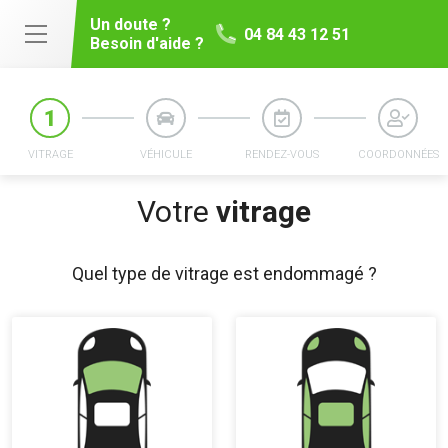
Un doute ?
04 84 43 12 51
Besoin d'aide ?
VITRAGE
VÉHICULE
RENDEZ-VOUS
COORDONNÉES
Votre
vitrage
Quel type de vitrage est endommagé ?